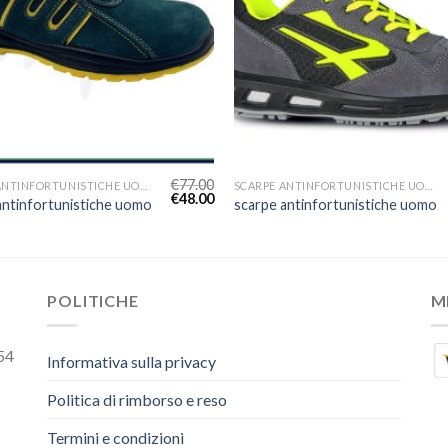
€
77.00
SCARPE ANTINFORTUNISTICHE UOMO
SCARPE ANTINFORTUNISTICHE UOMO
€
48.00
antinfortunistiche uomo
scarpe antinfortunistiche uomo
POLITICHE
M
54
Informativa sulla privacy
Politica di rimborso e reso
Termini e condizioni