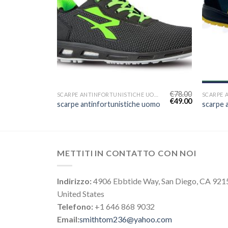
€
74.00
€
78.00
SCARPE ANTINFORTUNISTICHE UOMO
SCARPE ANTINFORTUNISTICHE UOMO
€
46.00
€
49.00
 uomo
scarpe antinfortunistiche uomo
scarpe 
METTITI IN CONTATTO CON NOI
Indirizzo:
4906 Ebbtide Way, San Diego, CA 921
United States
Telefono:
+1 646 868 9032
Email:
smithtom236@yahoo.com