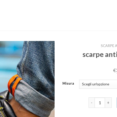
SCARPE 
scarpe ant
€
Misura
scarpe antinfor