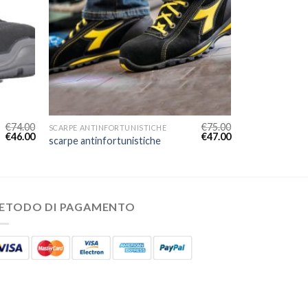
€
74.00
€
75.00
SCARPE ANTINFORTUNISTICHE
€
46.00
€
47.00
scarpe antinfortunistiche
ETODO DI PAGAMENTO