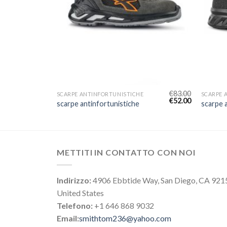
€
75.00
€
83.00
SCARPE ANTINFORTUNISTICHE
SCARPE 
€
47.00
€
52.00
scarpe antinfortunistiche
scarpe 
METTITI IN CONTATTO CON NOI
Indirizzo:
4906 Ebbtide Way, San Diego, CA 921
United States
Telefono:
+1 646 868 9032
Email:
smithtom236@yahoo.com