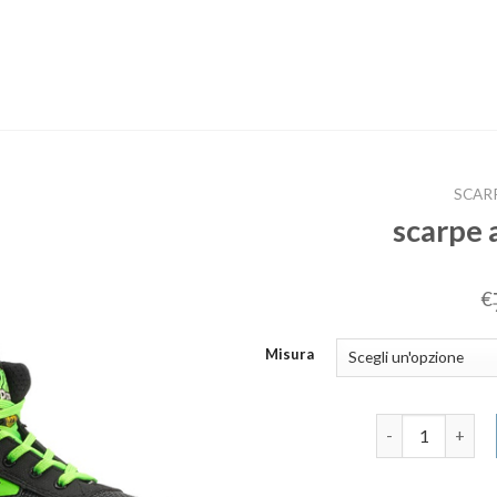
SCAR
scarpe 
€
Misura
scarpe antinfor