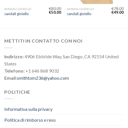
€
80.00
€
78.00
SANDALI GIOIELLO
SANDALI GIOIELLO
€
50.00
€
49.00
sandali gioiello
sandali gioiello
METTITI IN CONTATTO CON NOI
Indirizzo:
4906 Ebbtide Way, San Diego, CA 92154 United
States
Telefono:
+1 646 868 9032
Email:
smithtom236@yahoo.com
POLITICHE
Informativa sulla privacy
Politica di rimborso e reso