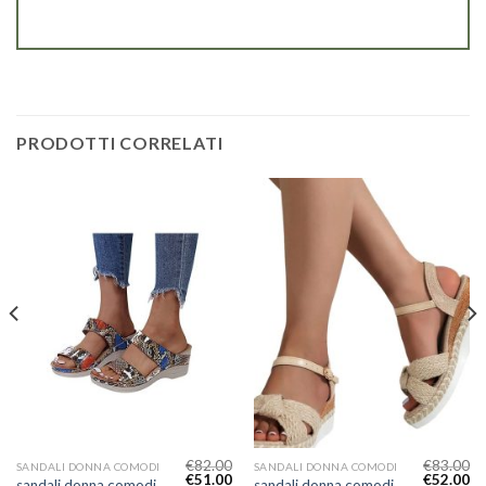
PRODOTTI CORRELATI
€
82.00
€
83.00
SANDALI DONNA COMODI
SANDALI DONNA COMODI
€
51.00
€
52.00
sandali donna comodi
sandali donna comodi