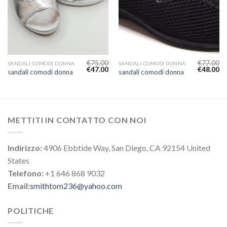
€
75.00
€
77.00
SANDALI COMODI DONNA
SANDALI COMODI DONNA
€
47.00
€
48.00
sandali comodi donna
sandali comodi donna
METTITI IN CONTATTO CON NOI
Indirizzo:
4906 Ebbtide Way, San Diego, CA 92154 United
States
Telefono:
+1 646 868 9032
Email:
smithtom236@yahoo.com
POLITICHE