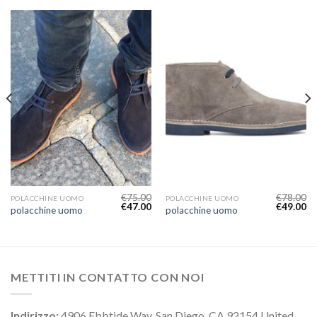
€
75.00
€
78.00
POLACCHINE UOMO
POLACCHINE UOMO
€
47.00
€
49.00
polacchine uomo
polacchine uomo
METTITI IN CONTATTO CON NOI
Indirizzo:
4906 Ebbtide Way, San Diego, CA 92154 United