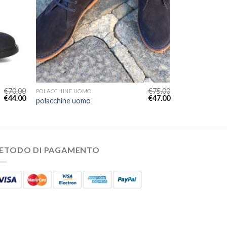
€
70.00
€
75.00
POLACCHINE UOMO
€
44.00
€
47.00
polacchine uomo
ETODO DI PAGAMENTO