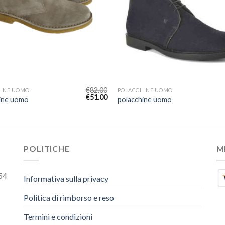
€
82.00
HINE UOMO
POLACCHINE UOMO
€
51.00
ine uomo
polacchine uomo
POLITICHE
M
54
Informativa sulla privacy
Politica di rimborso e reso
Termini e condizioni