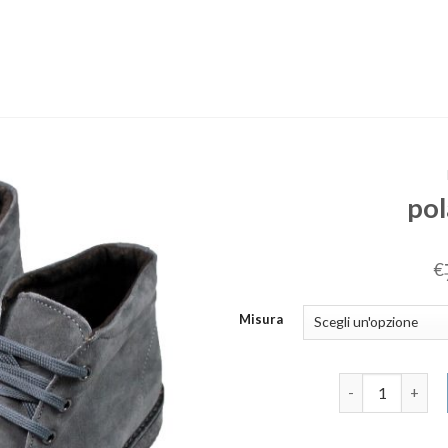
po
€
Misura
polacchine uom