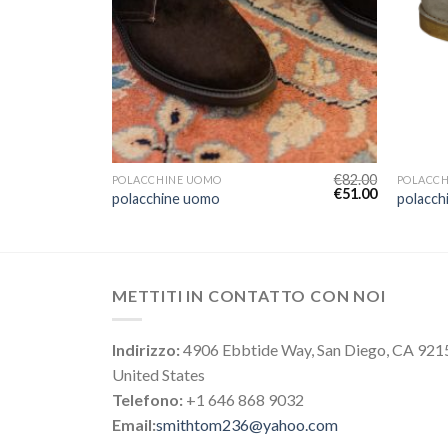
€
78.00
€
82.00
POLACCHINE UOMO
POLACC
€
49.00
€
51.00
polacchine uomo
polacch
METTITI IN CONTATTO CON NOI
Indirizzo:
4906 Ebbtide Way, San Diego, CA 921
United States
Telefono:
+1 646 868 9032
Email:
smithtom236@yahoo.com