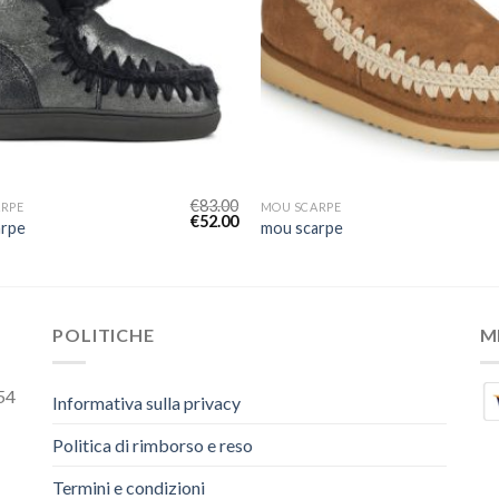
€
83.00
RPE
MOU SCARPE
€
52.00
arpe
mou scarpe
POLITICHE
M
54
Informativa sulla privacy
Politica di rimborso e reso
Termini e condizioni