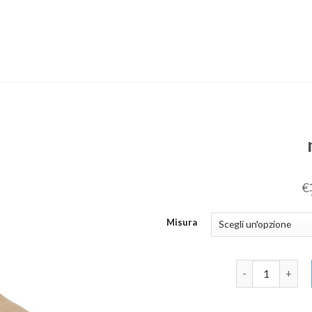
€
Misura
mou scarpe qua