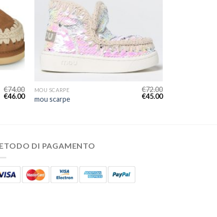
€
74.00
€
72.00
MOU SCARPE
€
46.00
€
45.00
mou scarpe
ETODO DI PAGAMENTO