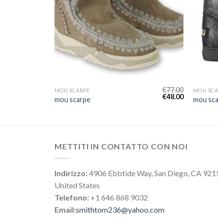
€
77.00
€
77.00
MOU SCARPE
MOU SCA
€
48.00
€
48.00
mou scarpe
mou sc
METTITI IN CONTATTO CON NOI
Indirizzo:
4906 Ebbtide Way, San Diego, CA 921
United States
Telefono:
+1 646 868 9032
Email:
smithtom236@yahoo.com