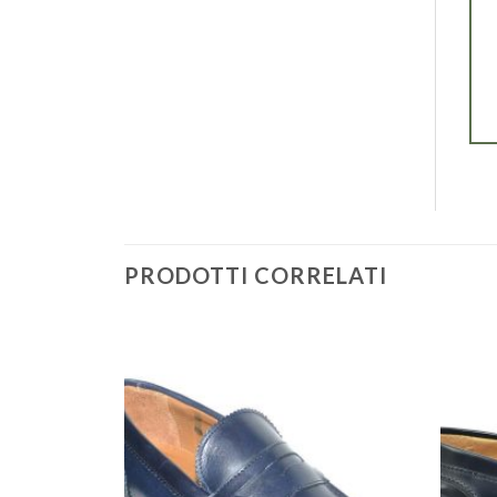
PRODOTTI CORRELATI