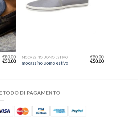
€
80.00
€
80.00
MOCASSINO UOMO ESTIVO
€
50.00
€
50.00
mocassino uomo estivo
ETODO DI PAGAMENTO