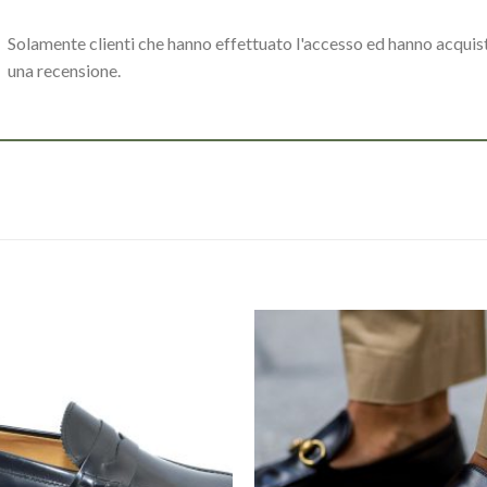
Solamente clienti che hanno effettuato l'accesso ed hanno acqui
una recensione.