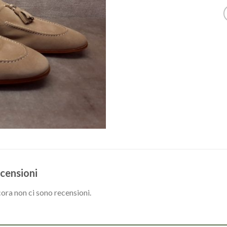
censioni
ora non ci sono recensioni.