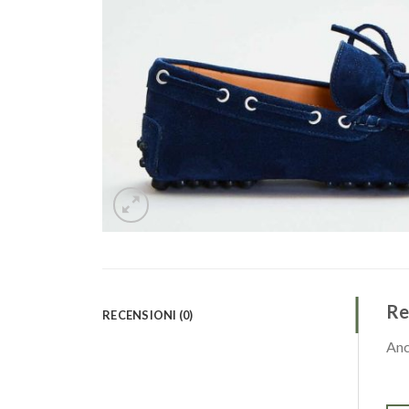
Re
RECENSIONI (0)
Anc