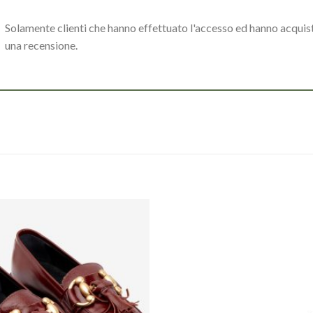
Solamente clienti che hanno effettuato l'accesso ed hanno acqui
una recensione.