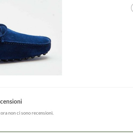
censioni
ora non ci sono recensioni.