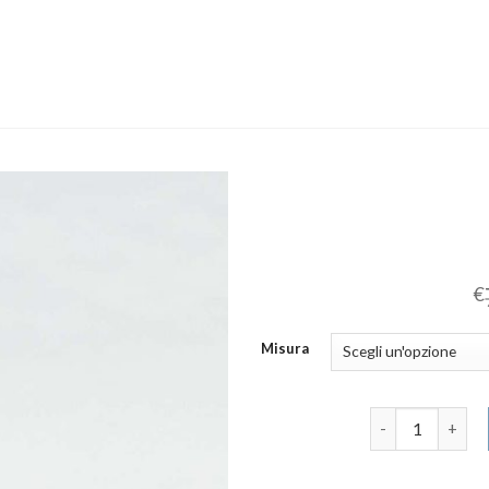
€
Misura
mocassino quan