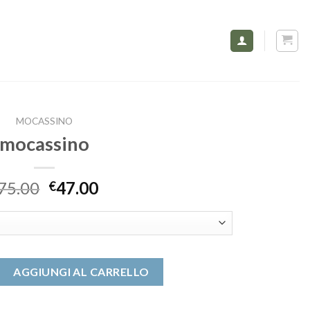
MOCASSINO
mocassino
75.00
47.00
€
tità
AGGIUNGI AL CARRELLO