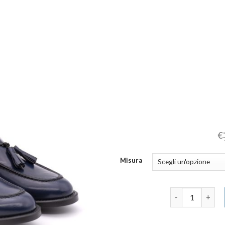
€
Misura
mocassino quan