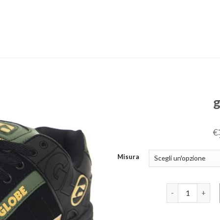
g
€
Misura
globe scarpe qu