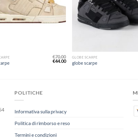
€
70.00
CARPE
GLOBE SCARPE
€
44.00
carpe
globe scarpe
POLITICHE
M
54
Informativa sulla privacy
Politica di rimborso e reso
Termini e condizioni