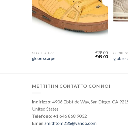
€
80.00
€
78.00
GLOBE SCARPE
GLOBE S
€
50.00
€
49.00
globe scarpe
globe s
METTITI IN CONTATTO CON NOI
Indirizzo:
4906 Ebbtide Way, San Diego, CA 921
United States
Telefono:
+1 646 868 9032
Email:
smithtom236@yahoo.com