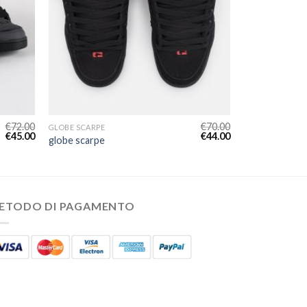
€
72.00
€
70.00
GLOBE SCARPE
€
45.00
€
44.00
globe scarpe
ETODO DI PAGAMENTO