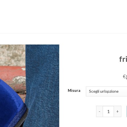
fr
€
Misura
friulane scarpe