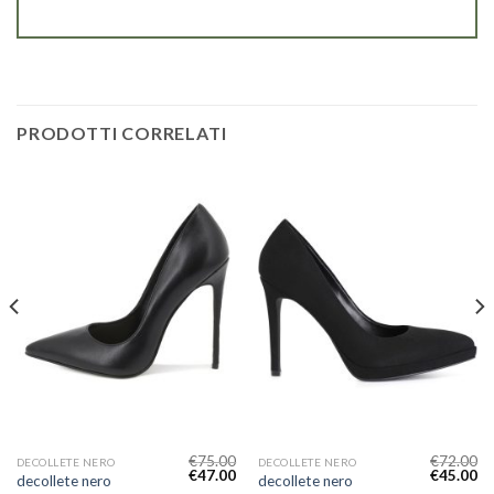
PRODOTTI CORRELATI
€
75.00
€
72.00
DECOLLETE NERO
DECOLLETE NERO
€
47.00
€
45.00
decollete nero
decollete nero