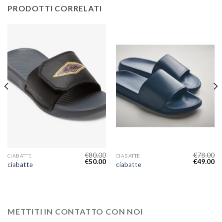
PRODOTTI CORRELATI
€
80.00
€
78.00
CIABATTE
CIABATTE
€
50.00
€
49.00
ciabatte
ciabatte
METTITI IN CONTATTO CON NOI