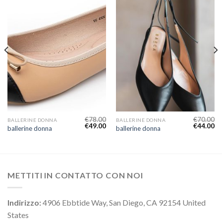
€
78.00
€
70.00
BALLERINE DONNA
BALLERINE DONNA
€
49.00
€
44.00
ballerine donna
ballerine donna
METTITI IN CONTATTO CON NOI
Indirizzo:
4906 Ebbtide Way, San Diego, CA 92154 United
States