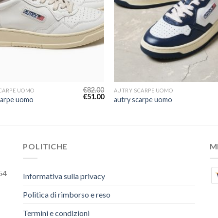
€
82.00
CARPE UOMO
AUTRY SCARPE UOMO
€
51.00
carpe uomo
autry scarpe uomo
POLITICHE
M
54
Informativa sulla privacy
Politica di rimborso e reso
Termini e condizioni