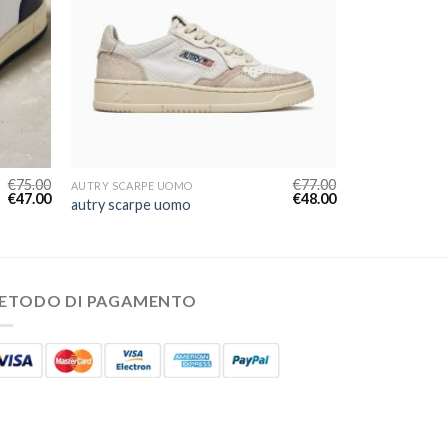
€
75.00
€
77.00
AUTRY SCARPE UOMO
€
47.00
€
48.00
autry scarpe uomo
ETODO DI PAGAMENTO