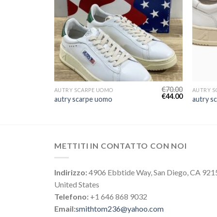
€
80.00
€
70.00
AUTRY SCARPE UOMO
AUTRY S
€
50.00
€
44.00
autry scarpe uomo
autry s
METTITI IN CONTATTO CON NOI
Indirizzo:
4906 Ebbtide Way, San Diego, CA 921
United States
Telefono:
+1 646 868 9032
Email:
smithtom236@yahoo.com