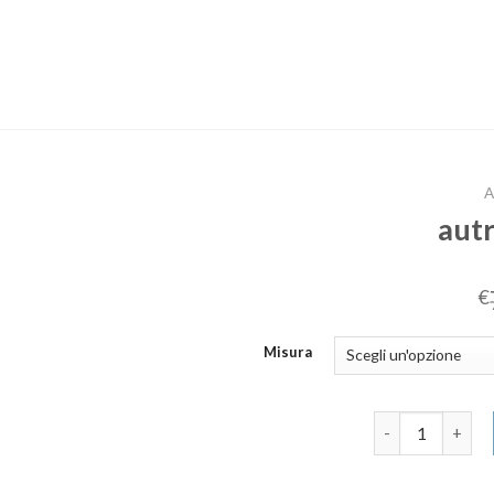
A
aut
€
Misura
autry scarpe u