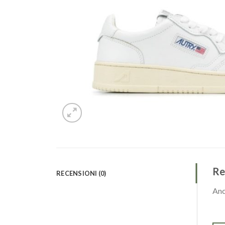
Re
RECENSIONI (0)
Anc