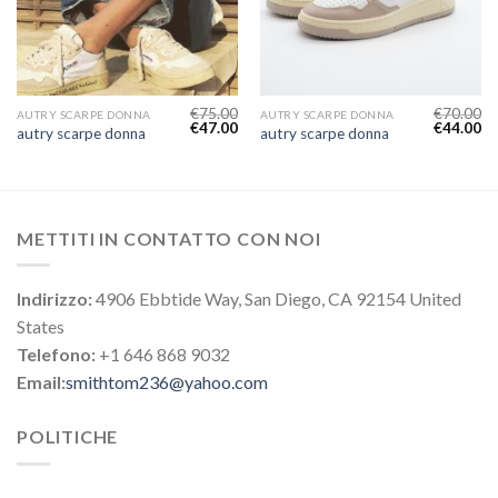
€
75.00
€
70.00
AUTRY SCARPE DONNA
AUTRY SCARPE DONNA
€
47.00
€
44.00
autry scarpe donna
autry scarpe donna
METTITI IN CONTATTO CON NOI
Indirizzo:
4906 Ebbtide Way, San Diego, CA 92154 United
States
Telefono:
+1 646 868 9032
Email:
smithtom236@yahoo.com
POLITICHE